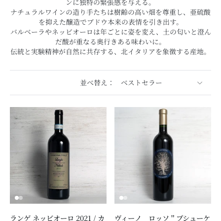
ンに独特の緊張感を与える。
ナチュラルワインの造り手たちは樹齢の高い畑を尊重し、亜硫酸
を抑えた醸造でブドウ本来の表情を引き出す。
バルベーラやネッビオーロは年ごとに姿を変え、土の匂いと澄ん
だ酸が重なる奥行きある味わいに。
伝統と実験精神が自然に共存する、北イタリアを象徴する産地。
並べ替え：
ランゲ ネッビオーロ 2021 / カ
ヴィーノ ロッソ＂プシューケ