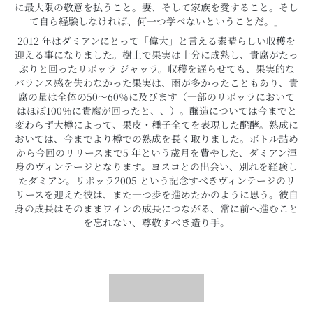
に最大限の敬意を払うこと。妻、そして家族を愛すること。そし
て自ら経験しなければ、何一つ学べないということだ。」
2012 年はダミアンにとって「偉大」と言える素晴らしい収穫を
迎える事になりました。樹上で果実は十分に成熟し、貴腐がたっ
ぷりと回ったリボッラ ジャッラ。収穫を遅らせても、果実的な
バランス感を失わなかった果実は、雨が多かったこともあり、貴
腐の量は全体の50～60％に及びます（一部のリボッラにおいて
はほぼ100％に貴腐が回ったと、、）。醸造については今までと
変わらず大樽によって、果皮・種子全てを表現した醗酵。熟成に
おいては、今までより樽での熟成を長く取りました。ボトル詰め
から今回のリリースまで5 年という歳月を費やした、ダミアン渾
身のヴィンテージとなります。ヨスコとの出会い、別れを経験し
たダミアン。リボッラ2005 という記念すべきヴィンテージのリ
リースを迎えた彼は、また一つ歩を進めたかのように思う。彼自
身の成長はそのままワインの成長につながる、常に前へ進むこと
を忘れない、尊敬すべき造り手。