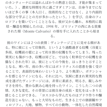
のカンティーナには溢れんばかりの熱意と信念、才能が集まって
いた。）、濃密な時間を共に過ごすダミアンは、自身今までにな
いほど多くの事（本人曰く、技術的なことではなく、より内面的
な部分で学ぶことの方が多かったという。）を学び、自身のフィ
ロソフィを築いていくこととなる。彼が父から離れ、本格的に栽
培・醸造を開始したのは、1998 年、ゴリツィアの西にある放棄
された畑（Monte Calvario）の畑を手に入れたことから始ま
る。
彼のワインには２つの表情：ヴィンテージごとに見せる顔があ
る。特に彼にとって印象的、というより過酷過ぎる収穫（冷夏と
多雨、収穫前の雹によって約８割の収獲を失ってしまう。残った
果実にも傷がつき、収穫は房ごと、ではなく粒単位での収穫を余
儀なくされた年）は、彼にとっての今後を、はっきりと示すこと
となる。寒い年、雨の多い年にはボトリティスの恩恵を強く受け
ることで、表面的な味わいというより、より奥深い、ポテンシャ
ルを感じるワインになる。それに比べ、気候に恵まれ果実的な熟
成を遂げたヴィンテージには、非常に素直さ、明るさ、親しみや
すさを持ち、豊かな飲み心地を持ったワイン。こうした二つの表
情、大きな変化、その背景には彼自身の成長・変化をはっきりと
感じることができる。「ヨスコから学んだものはブドウ作りや醸
造方法じゃない、もっと大切なものだ。生きる上での価値観やフ
ィロソフィ。大地、植物、すべての小動物、一体化した自然環境