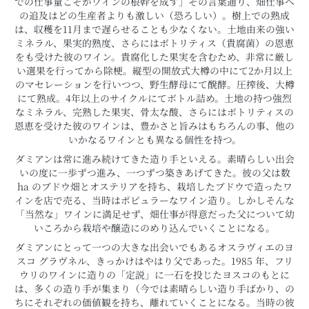
での仕事量こそがワインの根幹を成す」その言葉通り、畑仕事へ
の追及はどの生産者よりも激しい（恐ろしい）。樹上での熟成
は、収穫を11月まで遅らせることも少なくない。土地由来の強い
ミネラル、果実的熟度、さらにはボトリティス（貴腐菌）の恩恵
をも受けた彼のワイン。貴腐化した果実を含むため、非常に厳し
い選果を行ってから除梗。縦型の開放式大樽の中にて2か月以上
のマセレーションを行いつつ、野生酵母にて醗酵。圧搾後、大樽
にて熟成。4年以上のサイクルにてボトル詰め。土地の持つ強烈
なミネラル、完熟した果実、骨太な酸、さらにはボトリティスの
恩恵を受けた彼のワインは、豊かさと旨みはもちろんの事、他の
いかなるワインとも異なる個性を持つ。
ダミアンは常に進み続けてきた造り手といえる。素晴らしい出会
いの度に一歩ずつ進み、一つずつ築きあげてきた。彼の父は数
ha のブドウ畑とオステリアを持ち、栽培したブドウで造ったワ
インを店で売る、当時はポピュラーなワイン造り。しかしそんな
「当然な」ワインに満足せず、畑仕事が得意だった父について幼
いころから栽培や醸造にのめり込んでいくことになる。
ダミアンにとって一つの大きな出会いでもあるオスラヴィエのヨ
スコ グラヴネル、きっかけはやはり父であった。1985 年、フリ
ウリのワインに造りの「定説」に一石を投じたヨスコのもとに
は、多くの造り手が集まり（今では素晴らしい造り手ばかり、の
ちにそれぞれの価値観を持ち、離れていくことになる。当時の彼