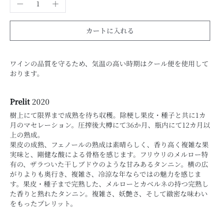
カートに入れる
ワインの品質を守るため、気温の高い時期はクール便を使用して
おります。
Prelit
2020
樹上にて限界まで成熟を待ち収穫。除梗し果皮・種子と共に1カ
月のマセレーション。圧搾後大樽にて36か月、瓶内にて12カ月以
上の熟成。
果皮の成熟、フェノールの熟成は素晴らしく、香り高く複雑な果
実味と、剛健な酸による骨格を感じます。フリウリのメルロー特
有の、ザラついた干しブドウのような甘みあるタンニン。横の広
がりよりも奥行き、複雑さ、冷涼な年ならではの魅力を感じま
す。果皮・種子まで完熟した、メルローとカベルネの持つ完熟し
た香りと熟れたタンニン。複雑さ、妖艶さ、そして緻密な味わい
をもったプレリット。