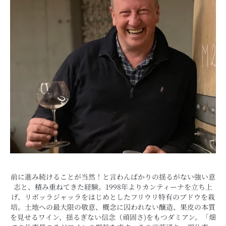
前に進み続けることが当然！と言わんばかりの揺るがない強い意
志と、積み重ねてきた経験。1998年よりカンティーナを立ち上
げ、リボッラジャッラをはじめとしたフリウリ特有のブドウを栽
培。土地への最大限の敬意、概念に囚われない醸造、果皮の本質
を見せるワイン、揺るぎない信念（頑固さ)をもつダミアン。「畑